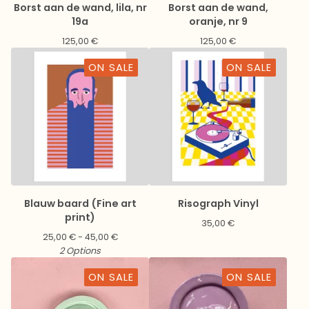
Borst aan de wand, lila, nr
Borst aan de wand,
19a
oranje, nr 9
125,00
€
125,00
€
ON SALE
ON SALE
Blauw baard (Fine art
Risograph Vinyl
print)
35,00
€
25,00
€
- 45,00
€
2 Options
ON SALE
ON SALE