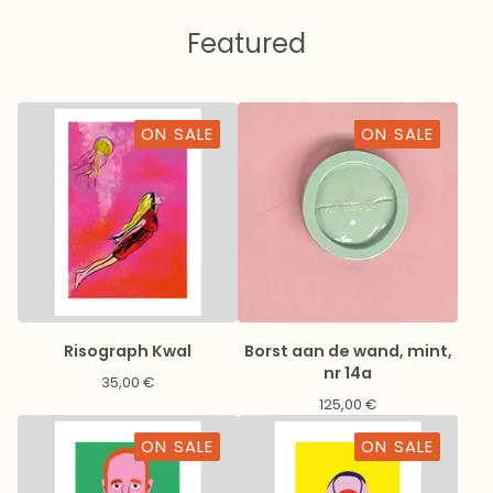
Featured
ON SALE
ON SALE
Risograph Kwal
Borst aan de wand, mint,
nr 14a
35,00
€
125,00
€
ON SALE
ON SALE